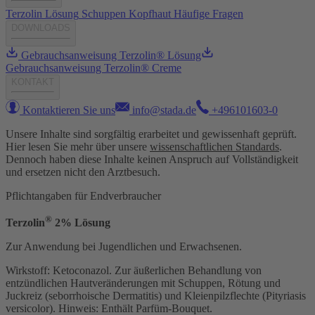
Terzolin Lösung
Schuppen
Kopfhaut
Häufige Fragen
DOWNLOADS
Gebrauchsanweisung Terzolin® Lösung
Gebrauchsanweisung Terzolin® Creme
KONTAKT
Kontaktieren Sie uns
info@stada.de
+496101603-0
Unsere Inhalte sind sorgfältig erarbeitet und gewissenhaft geprüft.
Hier lesen Sie mehr über unsere
wissenschaftlichen Standards
.
Dennoch haben diese Inhalte keinen Anspruch auf Vollständigkeit
und ersetzen nicht den Arztbesuch.
Pflichtangaben für Endverbraucher
®
Terzolin
2% Lösung
Zur Anwendung bei Jugendlichen und Erwachsenen.
Wirkstoff: Ketoconazol. Zur äußerlichen Behandlung von
entzündlichen Hautveränderungen mit Schuppen, Rötung und
Juckreiz (seborrhoische Dermatitis) und Kleienpilzflechte (Pityriasis
versicolor). Hinweis: Enthält Parfüm-Bouquet.