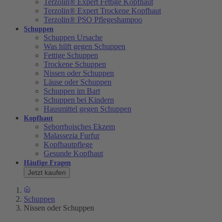
Terzolin® Expert Fettige Kopfhaut
Terzolin® Expert Trockene Kopfhaut
Terzolin® PSO Pflegeshampoo
Schuppen
Schuppen Ursache
Was hilft gegen Schuppen
Fettige Schuppen
Trockene Schuppen
Nissen oder Schuppen
Läuse oder Schuppen
Schuppen im Bart
Schuppen bei Kindern
Hausmittel gegen Schuppen
Kopfhaut
Seborrhoisches Ekzem
Malassezia Furfur
Kopfhautpflege
Gesunde Kopfhaut
Häufige Fragen
Jetzt kaufen
Schuppen
Nissen oder Schuppen