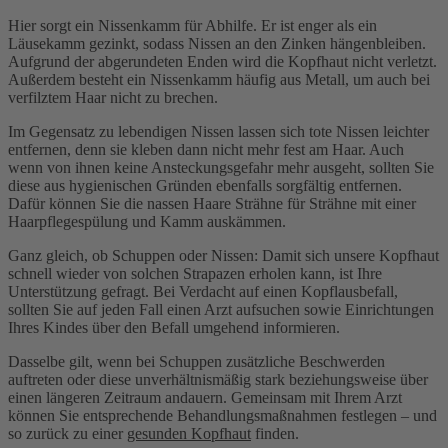
Hier sorgt ein Nissenkamm für Abhilfe. Er ist enger als ein
Läusekamm gezinkt, sodass Nissen an den Zinken hängenbleiben.
Aufgrund der abgerundeten Enden wird die Kopfhaut nicht verletzt.
Außerdem besteht ein Nissenkamm häufig aus Metall, um auch bei
verfilztem Haar nicht zu brechen.
Im Gegensatz zu lebendigen Nissen lassen sich tote Nissen leichter
entfernen, denn sie kleben dann nicht mehr fest am Haar. Auch
wenn von ihnen keine Ansteckungsgefahr mehr ausgeht, sollten Sie
diese aus hygienischen Gründen ebenfalls sorgfältig entfernen.
Dafür können Sie die nassen Haare Strähne für Strähne mit einer
Haarpflegespülung und Kamm auskämmen.
Ganz gleich, ob Schuppen oder Nissen: Damit sich unsere Kopfhaut
schnell wieder von solchen Strapazen erholen kann, ist Ihre
Unterstützung gefragt. Bei Verdacht auf einen Kopflausbefall,
sollten Sie auf jeden Fall einen Arzt aufsuchen sowie Einrichtungen
Ihres Kindes über den Befall umgehend informieren.
Dasselbe gilt, wenn bei Schuppen zusätzliche Beschwerden
auftreten oder diese unverhältnismäßig stark beziehungsweise über
einen längeren Zeitraum andauern. Gemeinsam mit Ihrem Arzt
können Sie entsprechende Behandlungsmaßnahmen festlegen – und
so zurück zu einer
gesunden Kopfhaut
finden.