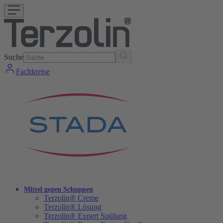
Suche
Fachkreise
Mittel gegen Schuppen
Terzolin® Creme
Terzolin® Lösung
Terzolin® Expert Spülung