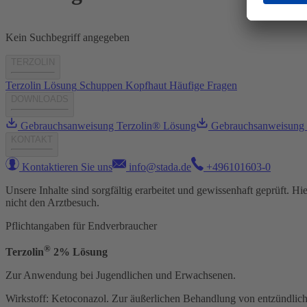
Kein Suchbegriff angegeben
TERZOLIN
Terzolin Lösung
Schuppen
Kopfhaut
Häufige Fragen
DOWNLOADS
Gebrauchsanweisung Terzolin® Lösung
Gebrauchsanweisung 
KONTAKT
Kontaktieren Sie uns
info@stada.de
+496101603-0
Unsere Inhalte sind sorgfältig erarbeitet und gewissenhaft geprüft. H
nicht den Arztbesuch.
Pflichtangaben für Endverbraucher
®
Terzolin
2% Lösung
Zur Anwendung bei Jugendlichen und Erwachsenen.
Wirkstoff: Ketoconazol. Zur äußerlichen Behandlung von entzündliche