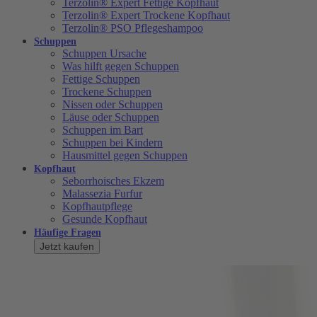
Terzolin® Expert Fettige Kopfhaut
Terzolin® Expert Trockene Kopfhaut
Terzolin® PSO Pflegeshampoo
Schuppen
Schuppen Ursache
Was hilft gegen Schuppen
Fettige Schuppen
Trockene Schuppen
Nissen oder Schuppen
Läuse oder Schuppen
Schuppen im Bart
Schuppen bei Kindern
Hausmittel gegen Schuppen
Kopfhaut
Seborrhoisches Ekzem
Malassezia Furfur
Kopfhautpflege
Gesunde Kopfhaut
Häufige Fragen
Jetzt kaufen