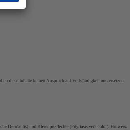
ben diese Inhalte keinen Anspruch auf Vollständigkeit und ersetzen
 Dermatitis) und Kleienpilzflechte (Pityriasis versicolor). Hinweis: