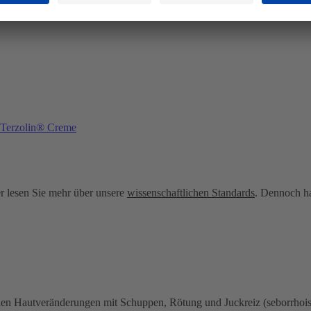
Terzolin® Creme
ier lesen Sie mehr über unsere
wissenschaftlichen Standards
. Dennoch ha
n Hautveränderungen mit Schuppen, Rötung und Juckreiz (seborrhoische