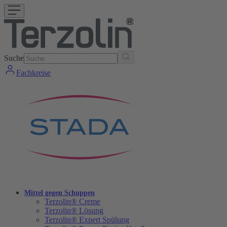
Suche
Fachkreise
Mittel gegen Schuppen
Terzolin® Creme
Terzolin® Lösung
Terzolin® Expert Spülung