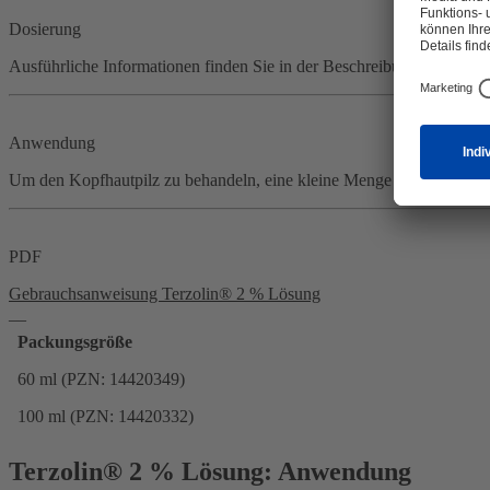
Dosierung
Ausführliche Informationen finden Sie in der Beschreibung
Anwendung
Um den Kopfhautpilz zu behandeln, eine kleine Menge Terzolin<sup>
PDF
Gebrauchsanweisung Terzolin® 2 % Lösung
__
Packungsgröße
60 ml (PZN: 14420349)
100 ml (PZN: 14420332)
Terzolin® 2 % Lösung: Anwendung