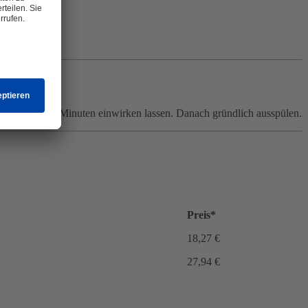
 für 3 bis 5 Minuten einwirken lassen. Danach gründlich ausspülen.
Preis*
18,27 €
27,94 €