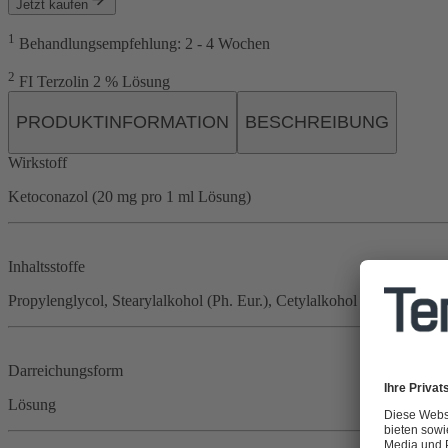
Jetzt kaufen
1
Behandlungsempfehlung: 2 - 4 Wochen
2
FI Terzolin 2 % Lösung
PRODUKTINFORMATION
BESCHREIBUNG
Wirkstoff
Ketoconazol (20 mg pro 1 ml Lösung)
Inhaltsstoffe
Propylenglycol, Stearylalkohol (Ph. Eur.), Cetylalkohol (Ph. Eur.), So
Darreichungsform
Lösung