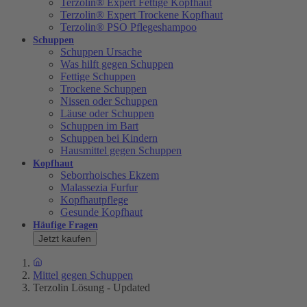
Terzolin® Expert Fettige Kopfhaut
Terzolin® Expert Trockene Kopfhaut
Terzolin® PSO Pflegeshampoo
Schuppen
Schuppen Ursache
Was hilft gegen Schuppen
Fettige Schuppen
Trockene Schuppen
Nissen oder Schuppen
Läuse oder Schuppen
Schuppen im Bart
Schuppen bei Kindern
Hausmittel gegen Schuppen
Kopfhaut
Seborrhoisches Ekzem
Malassezia Furfur
Kopfhautpflege
Gesunde Kopfhaut
Häufige Fragen
Jetzt kaufen
Mittel gegen Schuppen
Terzolin Lösung - Updated