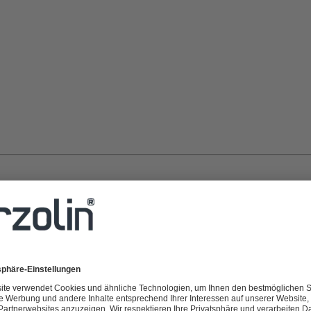
rbitanstearat, Polysorbat 60, Isopropylmyristat (Ph. Eur.), Natriumsulfit