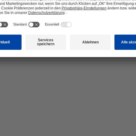
®</sup>-Lösung (ca. 6 ml) auf das nasse Haar geben, aufschäumen und